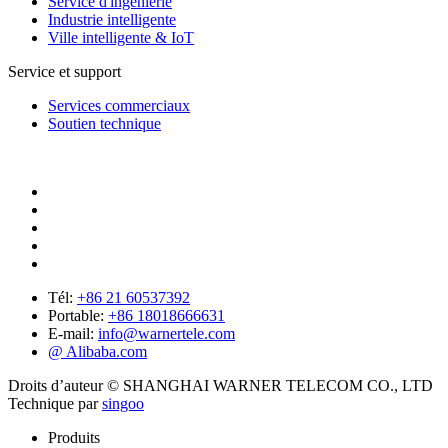
Service d'ingénierie
Industrie intelligente
Ville intelligente & IoT
Service et support
Services commerciaux
Soutien technique
Tél:
+86 21 60537392
Portable:
+86 18018666631
E-mail:
info@warnertele.com
@ Alibaba.com
Droits d’auteur © SHANGHAI WARNER TELECOM CO., LTD
Technique par
singoo
Produits