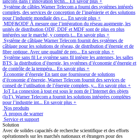
lançons dans l’innovation techn...
En savoir plus
+
Système de câbles
Warner Telecom a fourni des systèmes intégrés
complets, des services de conception de l’ingénierie et des solutions
pour l’industrie mondiale des c...
En savoir plus
+
MDF&ODF
À mesure que l’intégration du réseau augmente, les
unités de distribution ODF, DDF et MDF sont de plus en plus
intégrées sur le marché, y compris t...
En savoir plus
+
Système de câblage
Warner Telecom fournit des systèmes de
câblage pour les solutions de réseau, de distribution d’énergie et de
fibre optique. Avec une qualité de pro...
En savoir plus
+
Système sans fil
Le système sans fil intègre les antennes, les salles
BTS, la distribution d’énergie, les systèmes d’économie d’énergie et
de contrôle de la tempéra...
En savoir plus
+
Économie d’énergie
En tant que fournisseur de solutions
d’économie d’énergie, Warner Telecom fournit des services de
conseil de l’utilisation de l’énergie complets, y...
En savoir plus
+
IoT
La connexion à tout est sous le nom de l’Internet des objets
(IoT). Warner Telecom a fournit les solutions intégrées complètes
pour l’industrie int...
En savoir plus
+
Nos produits
À propos de warner
Service et support
Solution
Avec de solides capacités de recherche scientifique et des efforts
opérationnels sur les marchés nationaux et étrangers pour des