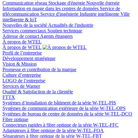
Communication réseau
Stockage d'énergie
Nouvelle énergie
Information en nuage dans les centres de données
Service de
télécommunication
Service d'ingénierie
Industrie intelligente
Ville
intelligente & IoT
Nouvelles de la société
Actualités de l'industrie
Services commerciaux
Soutien technique
Adresse de contact
Agents étrangers
À propos de WTEL
À propos de WTEL
Profil de l’entreprise
Développement stratégique
Vision & Mission
Promesse et contribution de la marque
Culture d’entreprise
LOGO de l’entreprise
Services de Warner
Qualité & Satisfaction de la clientèle
FTTX
Systèmes d’installation de bâtiment de la série W-TEL-PIS
Systèmes de communication extérieure de la série W-TEL-OPS
Systèmes de bureau de centre de données de la série W-TEL-DCO
Fibre optique
Connecteurs rapides à fibre optique de la série W-TEL-FFC
Adaptateurs à fibre optique de la série W-TEL-FOA
Séparateurs à fibre optique de la série W-TEL-FBT