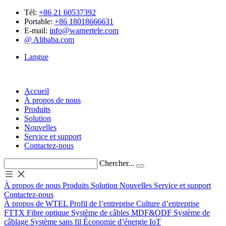
Tél:
+86 21 60537392
Portable:
+86 18018666631
E-mail:
info@warnertele.com
@ Alibaba.com
Langue
Accueil
À propos de nous
Produits
Solution
Nouvelles
Service et support
Contactez-nous
Chercher...
À propos de nous
Produits
Solution
Nouvelles
Service et support
Contactez-nous
À propos de WTEL
Profil de l’entreprise
Culture d’entreprise
FTTX
Fibre optique
Système de câbles
MDF&ODF
Système de
câblage
Système sans fil
Économie d’énergie
IoT