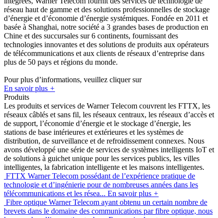
intégrées, Warner Telecom fournit des services de technologie de
réseau haut de gamme et des solutions professionnelles de stockage
d’énergie et d’économie d’énergie systémiques. Fondée en 2011 et
basée à Shanghai, notre société a 3 grandes bases de production en
Chine et des succursales sur 6 continents, fournissant des
technologies innovantes et des solutions de produits aux opérateurs
de télécommunications et aux clients de réseaux d’entreprise dans
plus de 50 pays et régions du monde.
Pour plus d’informations, veuillez cliquer sur
En savoir plus
+
Produits
Les produits et services de Warner Telecom couvrent les FTTX, les
réseaux câblés et sans fil, les réseaux centraux, les réseaux d’accès et
de support, l’économie d’énergie et le stockage d’énergie, les
stations de base intérieures et extérieures et les systèmes de
distribution, de surveillance et de refroidissement connexes. Nous
avons développé une série de services de systèmes intelligents IoT et
de solutions à guichet unique pour les services publics, les villes
intelligentes, la fabrication intelligente et les maisons intelligentes.
FTTX
Warner Telecom possédant de l’expérience pratique de
technologie et d’ingénierie pour de nombreuses années dans les
télécommunications et les résea...
En savoir plus
+
Fibre optique
Warner Telecom ayant obtenu un certain nombre de
brevets dans le domaine des communications par fibre optique, nous