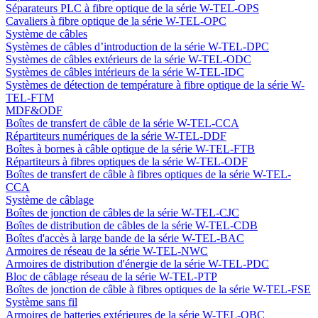
Séparateurs PLC à fibre optique de la série W-TEL-OPS
Cavaliers à fibre optique de la série W-TEL-OPC
Système de câbles
Systèmes de câbles d’introduction de la série W-TEL-DPC
Systèmes de câbles extérieurs de la série W-TEL-ODC
Systèmes de câbles intérieurs de la série W-TEL-IDC
Systèmes de détection de température à fibre optique de la série W-
TEL-FTM
MDF&ODF
Boîtes de transfert de câble de la série W-TEL-CCA
Répartiteurs numériques de la série W-TEL-DDF
Boîtes à bornes à câble optique de la série W-TEL-FTB
Répartiteurs à fibres optiques de la série W-TEL-ODF
Boîtes de transfert de câble à fibres optiques de la série W-TEL-
CCA
Système de câblage
Boîtes de jonction de câbles de la série W-TEL-CJC
Boîtes de distribution de câbles de la série W-TEL-CDB
Boîtes d'accès à large bande de la série W-TEL-BAC
Armoires de réseau de la série W-TEL-NWC
Armoires de distribution d'énergie de la série W-TEL-PDC
Bloc de câblage réseau de la série W-TEL-PTP
Boîtes de jonction de câble à fibres optiques de la série W-TEL-FSE
Système sans fil
Armoires de batteries extérieures de la série W-TEL-OBC